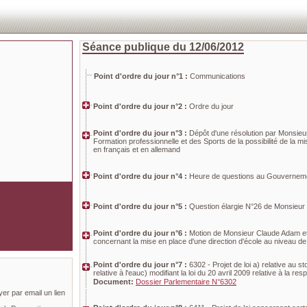
Séance publique du 12/06/2012
Point d'ordre du jour n°1 :
Communications
Point d'ordre du jour n°2 :
Ordre du jour
Point d'ordre du jour n°3 :
Dépôt d'une résolution par Monsieur
Formation professionnelle et des Sports de la possibilité de la mi
en français et en allemand
Point d'ordre du jour n°4 :
Heure de questions au Gouvernem
Point d'ordre du jour n°5 :
Question élargie N°26 de Monsieur 
Point d'ordre du jour n°6 :
Motion de Monsieur Claude Adam et d
concernant la mise en place d'une direction d'école au niveau 
Point d'ordre du jour n°7 :
6302 - Projet de loi a) relative au
relative à l'eauc) modifiant la loi du 20 avril 2009 relative à la
Document:
Dossier Parlementaire N°6302
yer par email un lien