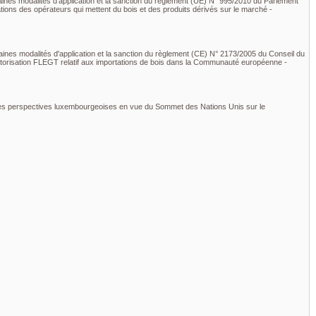
taines modalités d'application et la sanction du règlement (UE) N° 995/2010 du Parlement
tions des opérateurs qui mettent du bois et des produits dérivés sur le marché -
taines modalités d'application et la sanction du règlement (CE) N° 2173/2005 du Conseil du
torisation FLEGT relatif aux importations de bois dans la Communauté européenne -
et les perspectives luxembourgeoises en vue du Sommet des Nations Unis sur le