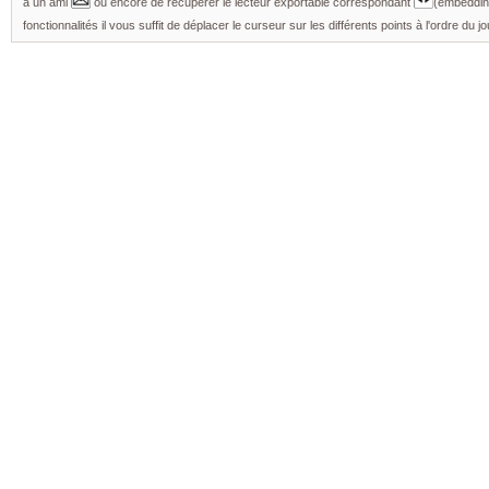
à un ami
ou encore de récupérer le lecteur exportable correspondant
(embedding
fonctionnalités il vous suffit de déplacer le curseur sur les différents points à l'ordre du jo