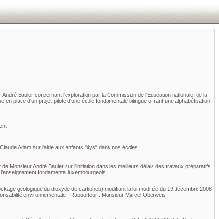
 André Bauler concernant l'exploration par la Commission de l'Education nationale, de la
se en place d'un projet-pilote d'une école fondamentale bilingue offrant une alphabétisation
ent
Claude Adam sur l'aide aux enfants "dys" dans nos écoles
e Monsieur André Bauler sur l'initiation dans les meilleurs délais des travaux préparatifs
de l'enseignement fondamental luxembourgeois
 stockage géologique du dioxyde de carboneb) modifiant la loi modifiée du 19 décembre 2008
 responsabilité environnementale - Rapporteur : Monsieur Marcel Oberweis