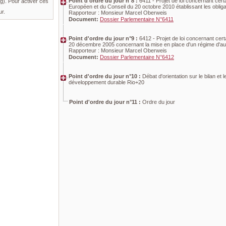
Point d'ordre du jour n°8 :
6411 - Projet de loi concernant cer
). Pour activer ces
Européen et du Conseil du 20 octobre 2010 établissant les obliga
ur.
Rapporteur : Monsieur Marcel Oberweis
Document:
Dossier Parlementaire N°6411
Point d'ordre du jour n°9 :
6412 - Projet de loi concernant cer
20 décembre 2005 concernant la mise en place d'un régime d'au
Rapporteur : Monsieur Marcel Oberweis
Document:
Dossier Parlementaire N°6412
Point d'ordre du jour n°10 :
Débat d'orientation sur le bilan 
développement durable Rio+20
Point d'ordre du jour n°11 :
Ordre du jour