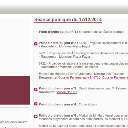
Séance publique du 17/12/2014
Point d'ordre du jour n°1 :
Ouverture de la séance publique
Point d'ordre du jour n°2 :
6720 - Projet de loi concernant le b
- Rapporteur : Monsieur Franz Fayot
6721 - Projet de loi relatif à la programmation financière plurian
- Rapporteur : Monsieur Franz Fayot
6722 - Projet de loi relative à la mise en oeuvre du paquet d'avenir
- Rapportrice : Madame Viviane Loschetter
Exposé de Monsieur Pierre Gramegna, Ministre des Finances
Documents:
Dossier Parlementaire N°6720
;
Dossier Parlement
Point d'ordre du jour n°3 :
Dépôt d'une motion par M. Laurent
Document:
Motion N°2507
Point d'ordre du jour n°4 :
Ordre du jour
Point d'ordre du jour n°5 :
Motion de M. Marc Angel concernant
modifiées moyennant accord des deux parties, au moment qui se
yer par email un lien
Motion de M. Laurent Mosar concernant la reconnaissance en princ