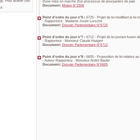
). Pour activer ces
d'une mise en marche d'un processus de pourparlers de paix
Document:
Motion N°2506
ur.
Point d'ordre du jour n°6 :
6725 - Projet de loi modifiant la loi 
- Rapportrice : Madame Josée Lorsché
Document:
Dossier Parlementaire N°6725
Point d'ordre du jour n°7 :
6712 - Projet de loi portant fusion
- Rapporteur : Monsieur Claude Haagen
Document:
Dossier Parlementaire N°6712
Point d'ordre du jour n°8 :
6605 - Proposition de loi relative
- Auteur-Rapporteur : Monsieur André Bauler
Document:
Dossier Parlementaire N°6605