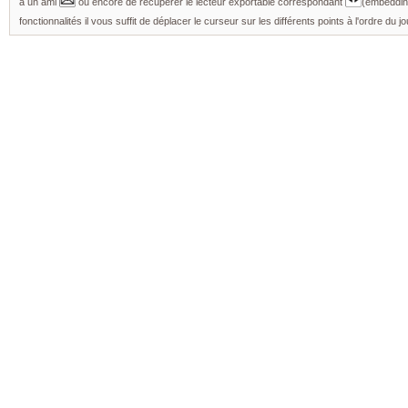
à un ami
ou encore de récupérer le lecteur exportable correspondant
(embedding
fonctionnalités il vous suffit de déplacer le curseur sur les différents points à l'ordre du jo